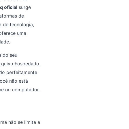
q oficial
surge
aformas de
a de tecnologia,
 oferece uma
dade.
e do seu
 arquivo hospedado.
ndo perfeitamente
você não está
ne ou computador.
ma não se limita a