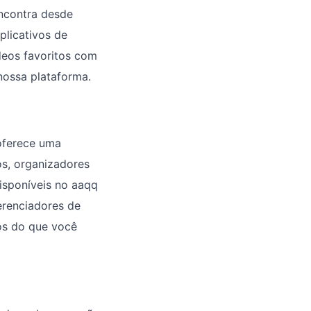
encontra desde
plicativos de
ídeos favoritos com
nossa plataforma.
oferece uma
os, organizadores
disponíveis no aaqq
erenciadores de
os do que você