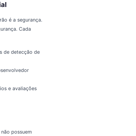
al
drão é a segurança.
gurança. Cada
es de detecção de
esenvolvedor
ios e avaliações
ue não possuem