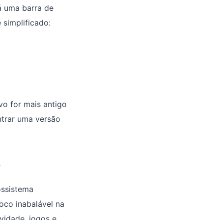
á uma barra de
simplificado:
vo for mais antigo
ntrar uma versão
e
ossistema
foco inabalável na
vidade, jogos e