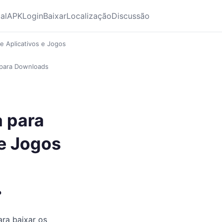
ial
APK
Login
Baixar
Localização
Discussão
e Aplicativos e Jogos
a para Downloads
a para
e Jogos
?
ara baixar os