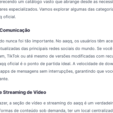
ferecendo um catálogo vasto que abrange desde as necess
wares especializados. Vamos explorar algumas das categori
 oficial.
e Comunicação
o nunca foi tão importante. No aaqq, os usuários têm ace
 atualizadas das principais redes sociais do mundo. Se você
am, TikTok ou até mesmo de versões modificadas com recu
aqq oficial é o ponto de partida ideal. A velocidade de do
s apps de mensagens sem interrupções, garantindo que vo
ante.
e Streaming de Vídeo
azer, a seção de vídeo e streaming do aaqq é um verdadei
formas de conteúdo sob demanda, ter um local centralizad