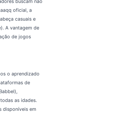
gadores buscam não
aqq oficial, a
cabeça casuais e
e). A vantagem de
lação de jogos
mos o aprendizado
lataformas de
Babbel),
 todas as idades.
s disponíveis em