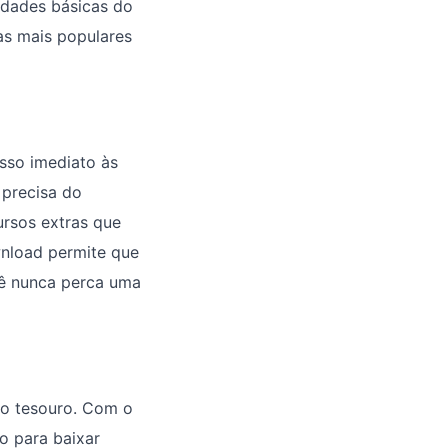
idades básicas do
as mais populares
sso imediato às
 precisa do
rsos extras que
wnload permite que
cê nunca perca uma
ro tesouro. Com o
o para baixar