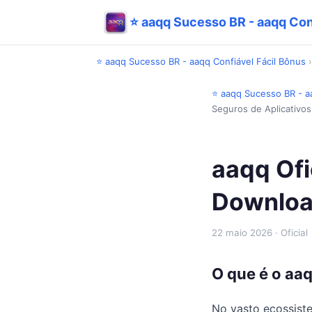
⭐ aaqq Sucesso BR - aaqq Con
⭐ aaqq Sucesso BR - aaqq Confiável Fácil Bônus
⭐ aaqq Sucesso BR - aa
Seguros de Aplicativo
aaqq Ofi
Download
22 maio 2026
· Oficial
O que é o aaq
No vasto ecossiste