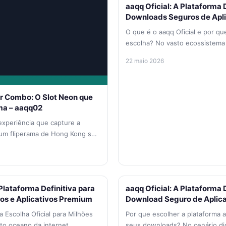
aaqq Oficial: A Plataforma 
Downloads Seguros de Apli
O que é o aaqq Oficial e por qu
escolha? No vasto ecossistema d
22 maio 2026
r Combo: O Slot Neon que
ma – aaqq02
xperiência que capture a
 um fliperama de Hong Kong sob
 Plataforma Definitiva para
aaqq Oficial: A Plataforma 
s e Aplicativos Premium
Download Seguro de Aplica
 Escolha Oficial para Milhões
Por que escolher a plataforma a
to oceano da internet,
seus downloads? No cenário digi