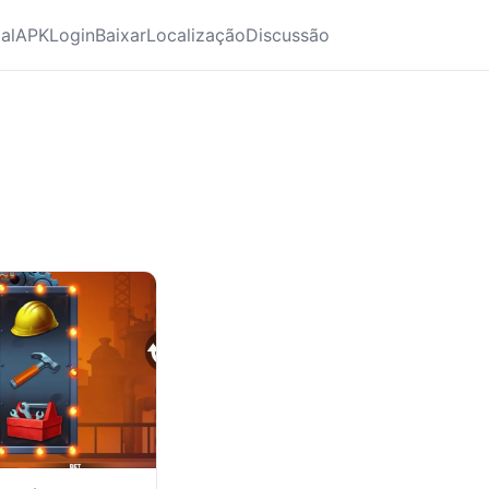
ial
APK
Login
Baixar
Localização
Discussão