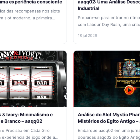
 uma experiência consciente
aaqq02: Uma Análise Desco
Industrial
ica das recompensas nos slots
Prepare-se para entrar no ritmo
m slot moderno, a primeira
com Labour Day Rush, uma cria
gadores notam...
traz a energia...
18 jul 2026
k & Ivory: Minimalismo e
Análise do Slot Mystic Pha
e Branco – aaqq02
Mistérios do Egito Antigo 
ia e Precisão em Cada Giro
Embarque aaqq02 em uma jornad
 experiência de jogo onde a
douradas aaqq02 do Egito Anti