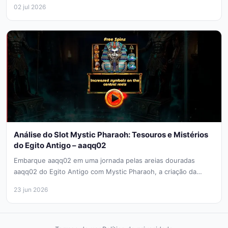
02 jul 2026
Análise do Slot Mystic Pharaoh: Tesouros e Mistérios
do Egito Antigo – aaqq02
Embarque aaqq02 em uma jornada pelas areias douradas
aaqq02 do Egito Antigo com Mystic Pharaoh, a criação da
Triple Cherry...
23 jun 2026