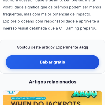
equilibra acessibilidade e desafio. Lembre-se: a alta
volatilidade significa que os prêmios podem ser menos
frequentes, mas com maior potencial de impacto.
Explore o oceano com responsabilidade e aproveite a
imersão visual detalhada que a CT Gaming preparou.
Gostou deste artigo? Experimente
aaqq
Baixar grátis
Artigos relacionados