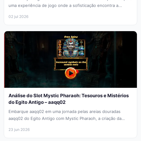
uma experiência de jogo onde a sofisticação encontra a...
02 jul 2026
Análise do Slot Mystic Pharaoh: Tesouros e Mistérios
do Egito Antigo – aaqq02
Embarque aaqq02 em uma jornada pelas areias douradas
aaqq02 do Egito Antigo com Mystic Pharaoh, a criação da
Triple Cherry...
23 jun 2026