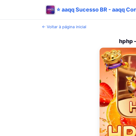
⭐ aaqq Sucesso BR - aaqq Con
← Voltar à página inicial
hphp –