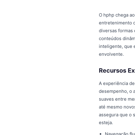
O hphp chega ao
entretenimento d
diversas formas 
conteúdos dinâmi
inteligente, que
envolvente.
Recursos Ex
A experiência de
desempenho, o ap
suaves entre menu
até mesmo novos
assegura que o 
esteja.
Navegação flu