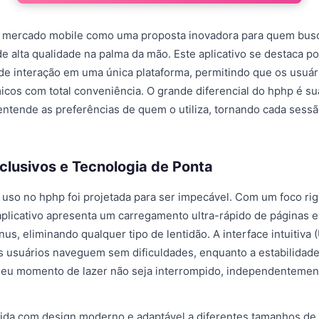
 mercado mobile como uma proposta inovadora para quem bus
e alta qualidade na palma da mão. Este aplicativo se destaca po
de interação em uma única plataforma, permitindo que os usuá
cos com total conveniência. O grande diferencial do hphp é su
 entende as preferências de quem o utiliza, tornando cada sessã
clusivos e Tecnologia de Ponta
 uso no hphp foi projetada para ser impecável. Com um foco ri
licativo apresenta um carregamento ultra-rápido de páginas e
s, eliminando qualquer tipo de lentidão. A interface intuitiva 
 usuários naveguem sem dificuldades, enquanto a estabilidad
seu momento de lazer não seja interrompido, independentemen
ida com design moderno e adaptável a diferentes tamanhos de 