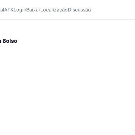
ial
APK
Login
Baixar
Localização
Discussão
u Bolso