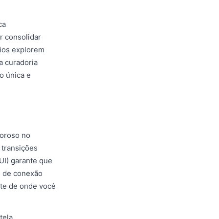
ca
r consolidar
rios explorem
a curadoria
o única e
goroso no
 transições
(UI) garante que
e de conexão
te de onde você
tela.